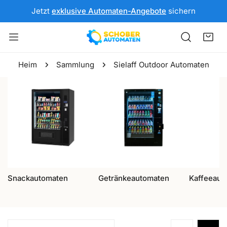
NHALT SPRINGEN
Jetzt
exklusive Automaten-Angebote
sichern
Heim
Sammlung
Sielaff Outdoor Automaten
Snackautomaten
Getränkeautomaten
Kaffeeaut
Sortieren