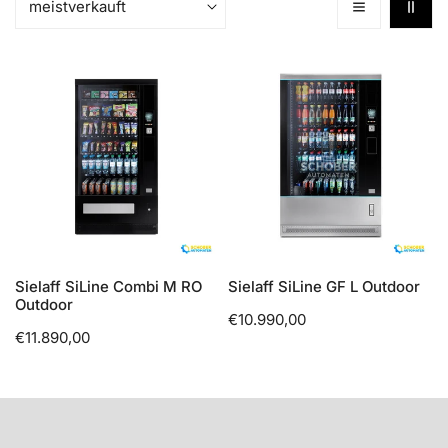
nach:
Sielaff
Sielaff
SiLine
SiLine
Combi
GF
M
L
RO
Outdoor
Outdoor
OPTIONEN WÄHLEN
OPTIONEN WÄHLEN
Sielaff SiLine Combi M RO
Sielaff SiLine GF L Outdoor
Outdoor
Regulärer
€10.990,00
Regulärer
€11.890,00
Preis
Preis